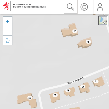


