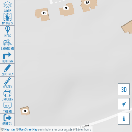
LAYER
MY MAPS
INFOS
LEGENDEN
ROUTING
ZEICHNEN
MESSEN
3D
DRUCKEN

TEILEN

GEHE ZU
©
MapTiler
©
OpenStreetMap
contributors for data outside of Luxembourg