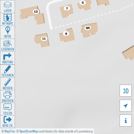
LAYER
MY MAPS
INFOS
LEGENDEN
ROUTING
ZEICHNEN
MESSEN
3D
DRUCKEN

TEILEN

GEHE ZU
©
MapTiler
©
OpenStreetMap
contributors for data outside of Luxembourg