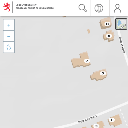


