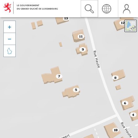


