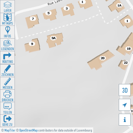
LAYER
MY MAPS
INFOS
LEGENDEN
ROUTING
ZEICHNEN
MESSEN
3D
DRUCKEN

TEILEN

GEHE ZU
©
MapTiler
©
OpenStreetMap
contributors for data outside of Luxembourg