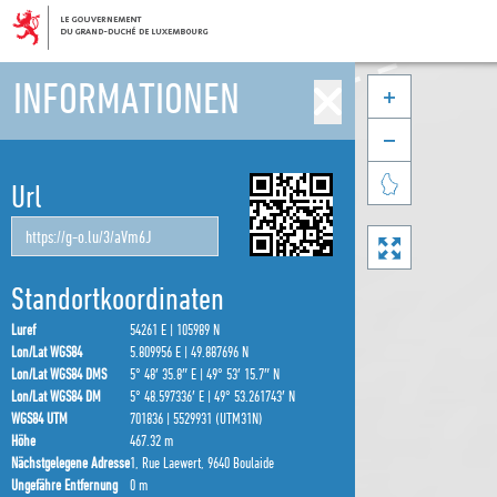
INFORMATIONEN



Url

Standortkoordinaten
Luref
54261 E | 105989 N
Lon/Lat WGS84
5.809956 E | 49.887696 N
Lon/Lat WGS84 DMS
5° 48′ 35.8″ E | 49° 53′ 15.7″ N
Lon/Lat WGS84 DM
5° 48.597336′ E | 49° 53.261743′ N
WGS84 UTM
701836 | 5529931 (UTM31N)
Höhe
467.32 m
Nächstgelegene Adresse
1, Rue Laewert, 9640 Boulaide
Ungefähre Entfernung
0 m