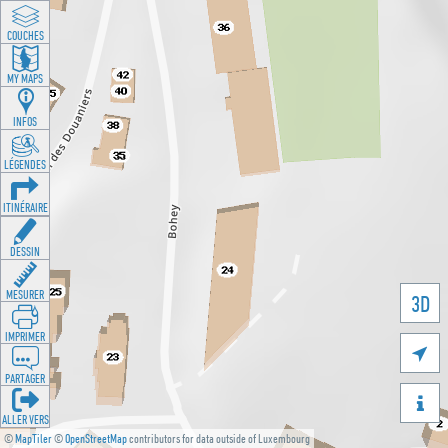
COUCHES
MY MAPS
INFOS
LÉGENDES
ITINÉRAIRE
DESSIN
MESURER
3D
IMPRIMER

PARTAGER

ALLER VERS
©
MapTiler
©
OpenStreetMap
contributors for data outside of Luxembourg