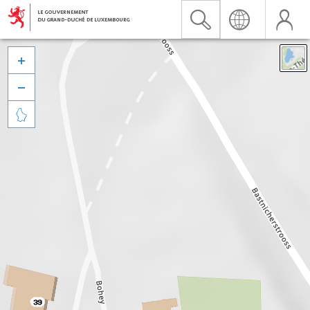


