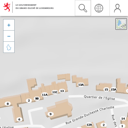


