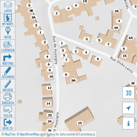
LAYER
MY MAPS
INFOS
LEGENDEN
ROUTING
ZEICHNEN
MESSEN
3D
DRUCKEN

TEILEN

GEHE ZU
©
MapTiler
©
OpenStreetMap
contributors for data outside of Luxembourg