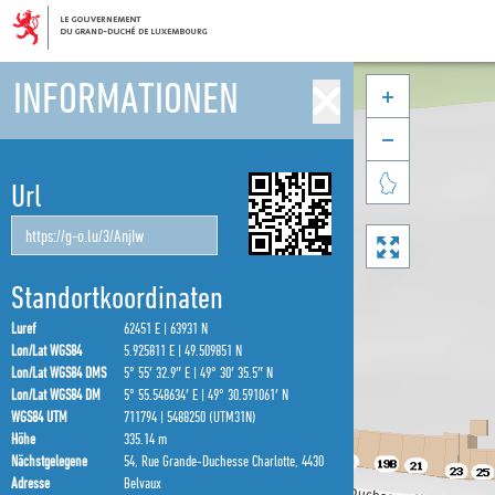
INFORMATIONEN



Url

Standortkoordinaten
Luref
62451 E | 63931 N
Lon/Lat WGS84
5.925811 E | 49.509851 N
Lon/Lat WGS84 DMS
5° 55′ 32.9″ E | 49° 30′ 35.5″ N
Lon/Lat WGS84 DM
5° 55.548634′ E | 49° 30.591061′ N
WGS84 UTM
711794 | 5488250 (UTM31N)
Höhe
335.14 m
Nächstgelegene
54, Rue Grande-Duchesse Charlotte, 4430
Adresse
Belvaux