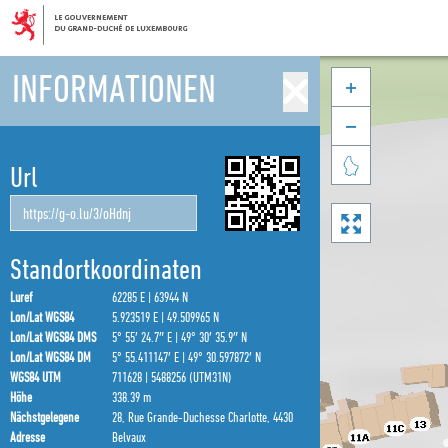
INFORMATIONEN



Url

Standortkoordinaten
Luref
62285 E | 63944 N
Lon/Lat WGS84
5.923519 E | 49.509965 N
Lon/Lat WGS84 DMS
5° 55′ 24.7″ E | 49° 30′ 35.9″ N
Lon/Lat WGS84 DM
5° 55.411147′ E | 49° 30.597872′ N
WGS84 UTM
711628 | 5488256 (UTM31N)
Höhe
338.39 m
Nächstgelegene
28, Rue Grande-Duchesse Charlotte, 4430
Adresse
Belvaux