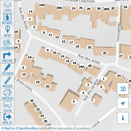
LAYER
MY MAPS
INFOS
LEGENDEN
ROUTING
ZEICHNEN
MESSEN
3D
DRUCKEN

TEILEN

GEHE ZU
©
MapTiler
©
OpenStreetMap
contributors for data outside of Luxembourg