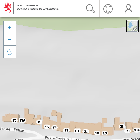


