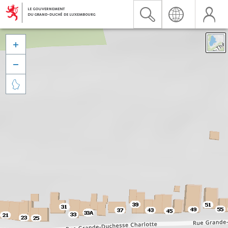


