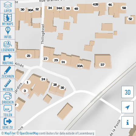
LAYER
MY MAPS
INFOS
LEGENDEN
ROUTING
ZEICHNEN
MESSEN
3D
DRUCKEN

TEILEN

GEHE ZU
©
MapTiler
©
OpenStreetMap
contributors for data outside of Luxembourg