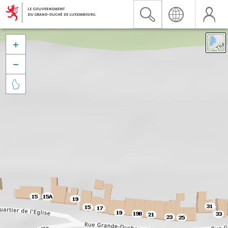


