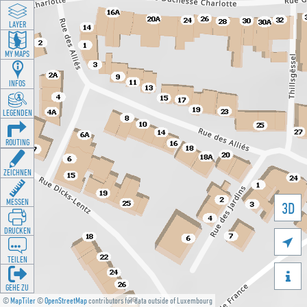
LAYER
MY MAPS
INFOS
LEGENDEN
ROUTING
ZEICHNEN
MESSEN
3D
DRUCKEN

TEILEN

GEHE ZU
©
MapTiler
©
OpenStreetMap
contributors for data outside of Luxembourg