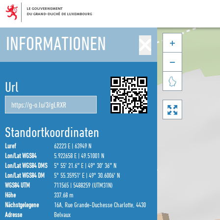
INFORMATIONEN



Url

Standortkoordinaten
Luref
62223 E | 63949 N
Lon/Lat WGS84
5.922658 E | 49.51001 N
Lon/Lat WGS84 DMS
5° 55′ 21.6″ E | 49° 30′ 36″ N
Lon/Lat WGS84 DM
5° 55.35951′ E | 49° 30.6006′ N
WGS84 UTM
711565 | 5488259 (UTM31N)
Höhe
337.68 m
Nächstgelegene
16A, Rue Grande-Duchesse Charlotte, 4430
Adresse
Belvaux