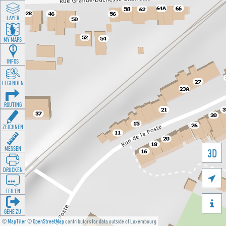
LAYER
MY MAPS
INFOS
LEGENDEN
ROUTING
ZEICHNEN
MESSEN
3D
DRUCKEN

TEILEN

GEHE ZU
©
MapTiler
©
OpenStreetMap
contributors for data outside of Luxembourg