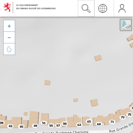


