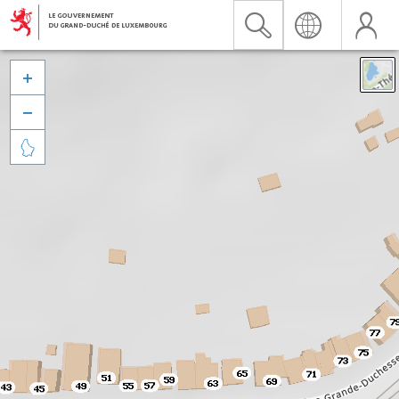


