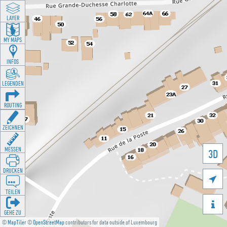
LAYER
MY MAPS
INFOS
LEGENDEN
ROUTING
ZEICHNEN
MESSEN
3D
DRUCKEN

TEILEN

GEHE ZU
©
MapTiler
©
OpenStreetMap
contributors for data outside of Luxembourg