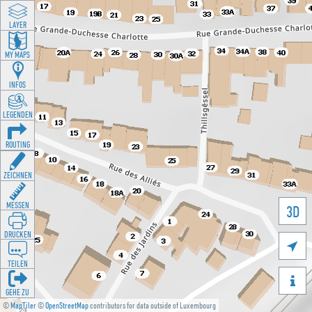
LAYER
MY MAPS
INFOS
LEGENDEN
ROUTING
ZEICHNEN
MESSEN
3D
DRUCKEN

TEILEN

GEHE ZU
©
MapTiler
©
OpenStreetMap
contributors for data outside of Luxembourg