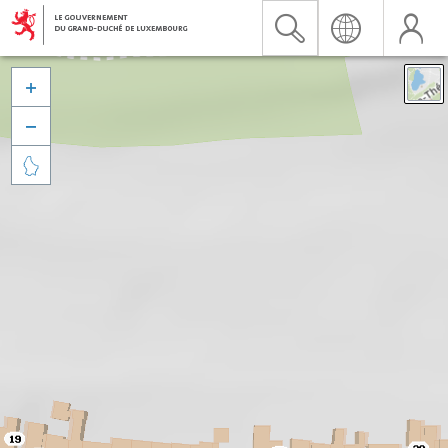


