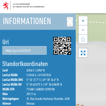
INFORMATIONEN



Url

Standortkoordinaten
Luref
62346 E | 63967 N
Lon/Lat WGS84
5.92436 E | 49.510178 N
Lon/Lat WGS84 DMS
5° 55′ 27.7″ E | 49° 30′ 36.6″ N
Lon/Lat WGS84 DM
5° 55.461573′ E | 49° 30.610678′ N
WGS84 UTM
711688 | 5488283 (UTM31N)
Höhe
339.11 m
Nächstgelegene
35, Rue Grande-Duchesse Charlotte, 4430
Adresse
Belvaux