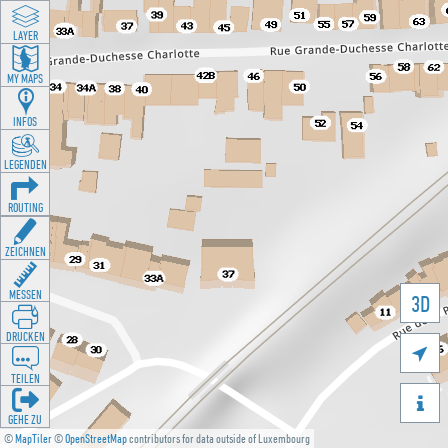
LAYER
MY MAPS
INFOS
LEGENDEN
ROUTING
ZEICHNEN
MESSEN
3D
DRUCKEN

TEILEN

GEHE ZU
©
MapTiler
©
OpenStreetMap
contributors for data outside of Luxembourg