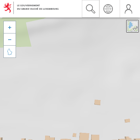


