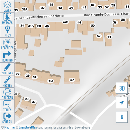
LAYER
MY MAPS
INFOS
LEGENDEN
ROUTING
ZEICHNEN
MESSEN
3D
DRUCKEN

TEILEN

GEHE ZU
©
MapTiler
©
OpenStreetMap
contributors for data outside of Luxembourg