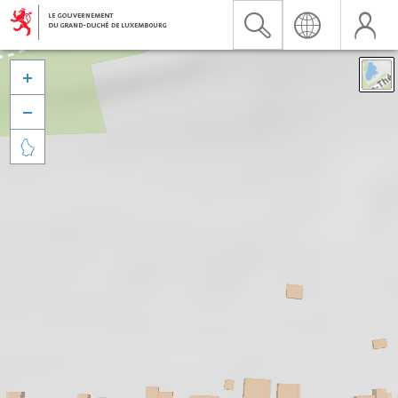


