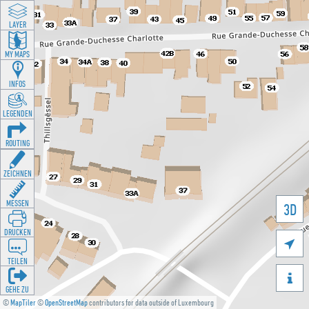
LAYER
MY MAPS
INFOS
LEGENDEN
ROUTING
ZEICHNEN
MESSEN
3D
DRUCKEN

TEILEN

GEHE ZU
©
MapTiler
©
OpenStreetMap
contributors for data outside of Luxembourg