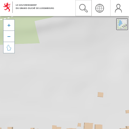


