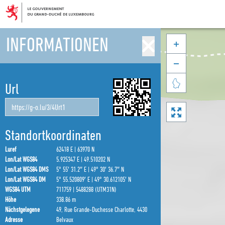
INFORMATIONEN



Url

Standortkoordinaten
Luref
62418 E | 63970 N
Lon/Lat WGS84
5.925347 E | 49.510202 N
Lon/Lat WGS84 DMS
5° 55′ 31.2″ E | 49° 30′ 36.7″ N
Lon/Lat WGS84 DM
5° 55.520809′ E | 49° 30.612105′ N
WGS84 UTM
711759 | 5488288 (UTM31N)
Höhe
338.86 m
Nächstgelegene
49, Rue Grande-Duchesse Charlotte, 4430
Adresse
Belvaux