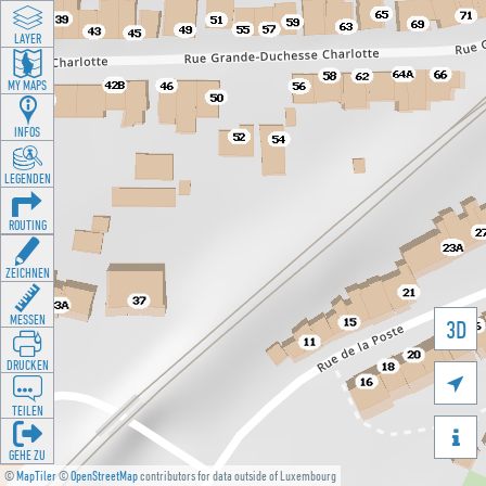
LAYER
MY MAPS
INFOS
LEGENDEN
ROUTING
ZEICHNEN
MESSEN
3D
DRUCKEN

TEILEN

GEHE ZU
©
MapTiler
©
OpenStreetMap
contributors for data outside of Luxembourg