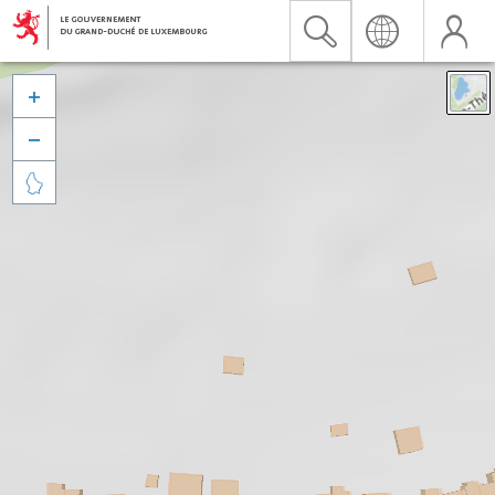


