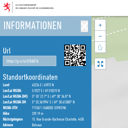
INFORMATIONEN



Url

Standortkoordinaten
Luref
62226 E | 63972 N
Lon/Lat WGS84
5.9227 E | 49.510215 N
Lon/Lat WGS84 DMS
5° 55′ 21.7″ E | 49° 30′ 36.8″ N
Lon/Lat WGS84 DM
5° 55.361994′ E | 49° 30.612887′ N
WGS84 UTM
711567 | 5488282 (UTM31N)
Höhe
339.19 m
Nächstgelegene
15, Rue Grande-Duchesse Charlotte, 4430
Adresse
Belvaux