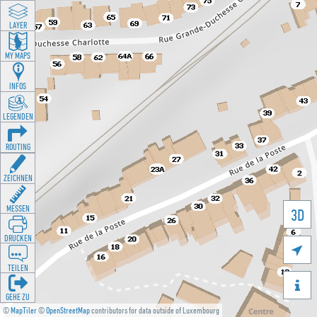
LAYER
MY MAPS
INFOS
LEGENDEN
ROUTING
ZEICHNEN
MESSEN
3D
DRUCKEN

TEILEN

GEHE ZU
©
MapTiler
©
OpenStreetMap
contributors for data outside of Luxembourg