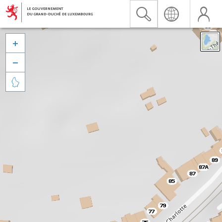


