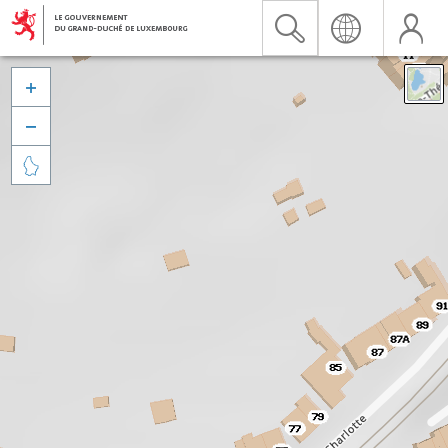


