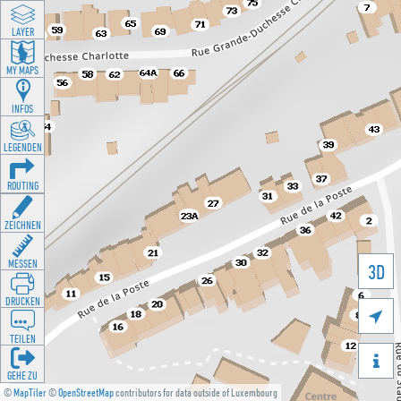
LAYER
MY MAPS
INFOS
LEGENDEN
ROUTING
ZEICHNEN
MESSEN
3D
DRUCKEN

TEILEN

GEHE ZU
©
MapTiler
©
OpenStreetMap
contributors for data outside of Luxembourg