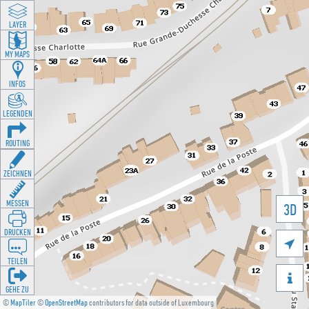
LAYER
MY MAPS
INFOS
LEGENDEN
ROUTING
ZEICHNEN
MESSEN
3D
DRUCKEN

TEILEN

GEHE ZU
©
MapTiler
©
OpenStreetMap
contributors for data outside of Luxembourg