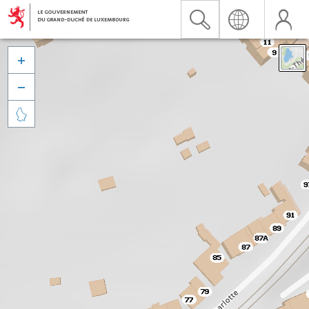


