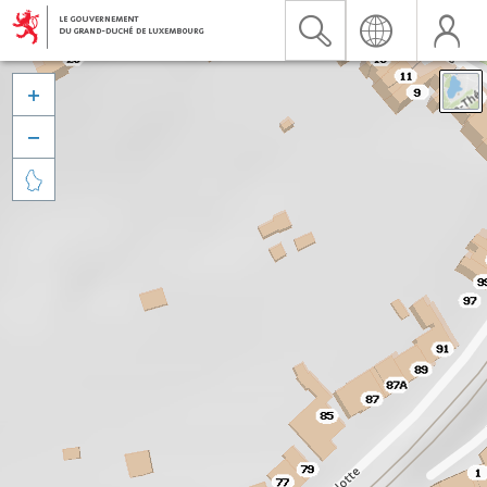


