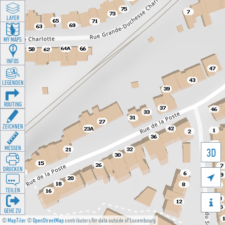
LAYER
MY MAPS
INFOS
LEGENDEN
ROUTING
ZEICHNEN
MESSEN
3D
DRUCKEN

TEILEN

GEHE ZU
©
MapTiler
©
OpenStreetMap
contributors for data outside of Luxembourg