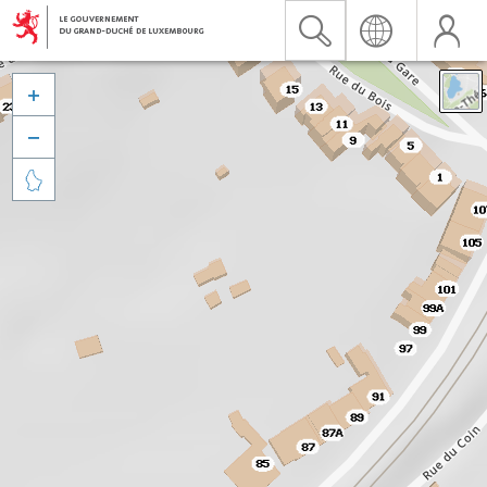


