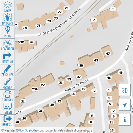
LAYER
MY MAPS
INFOS
LEGENDEN
ROUTING
ZEICHNEN
MESSEN
3D
DRUCKEN

TEILEN

GEHE ZU
©
MapTiler
©
OpenStreetMap
contributors for data outside of Luxembourg