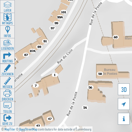
LAYER
MY MAPS
INFOS
LEGENDEN
ROUTING
ZEICHNEN
MESSEN
3D
DRUCKEN

TEILEN

GEHE ZU
©
MapTiler
©
OpenStreetMap
contributors for data outside of Luxembourg