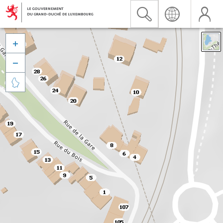


