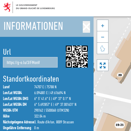
INFORMATIONEN



Url

Standortkoordinaten
Luref
74707 E | 75788 N
Lon/Lat WGS84
6.094881 E | 49.616694 N
Lon/Lat WGS84 DMS
6° 5′ 41.6″ E | 49° 37′ 0.1″ N
Lon/Lat WGS84 DM
6° 5.692857′ E | 49° 37.001631′ N
WGS84 UTM
290162 | 5500068 (UTM32N)
Höhe
322.04 m
Nächstgelegene Adresse
3, Route d'Arlon, 8009 Strassen
Ungefähre Entfernung
0 m