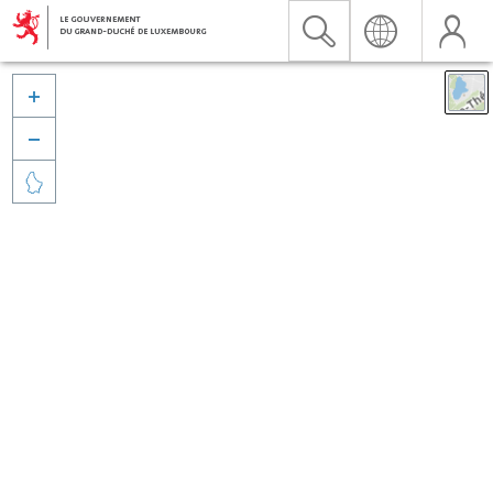


