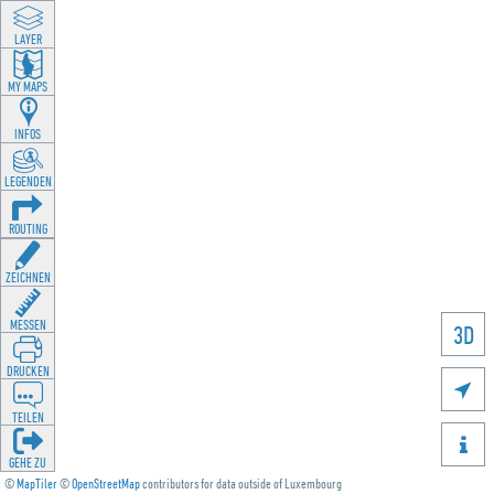
LAYER
MY MAPS
INFOS
LEGENDEN
ROUTING
ZEICHNEN
MESSEN
3D
DRUCKEN

TEILEN

GEHE ZU
©
MapTiler
©
OpenStreetMap
contributors for data outside of Luxembourg