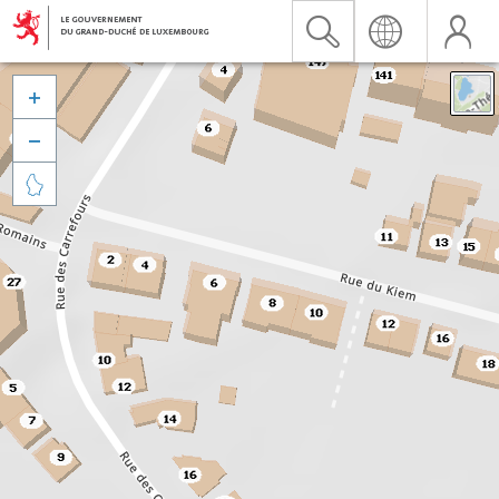


