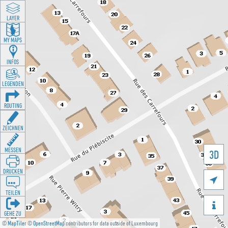
LAYER
MY MAPS
INFOS
LEGENDEN
ROUTING
ZEICHNEN
MESSEN
3D
DRUCKEN

TEILEN

GEHE ZU
©
MapTiler
©
OpenStreetMap
contributors for data outside of Luxembourg