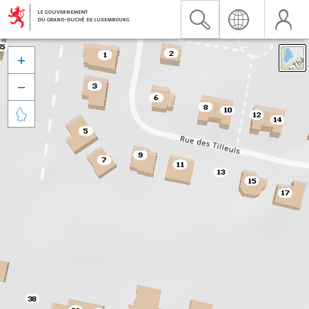


