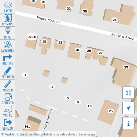
LAYER
MY MAPS
INFOS
LEGENDEN
ROUTING
ZEICHNEN
MESSEN
3D
DRUCKEN

TEILEN

GEHE ZU
©
MapTiler
©
OpenStreetMap
contributors for data outside of Luxembourg