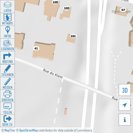
LAYER
MY MAPS
INFOS
LEGENDEN
ROUTING
ZEICHNEN
MESSEN
3D
DRUCKEN

TEILEN

GEHE ZU
©
MapTiler
©
OpenStreetMap
contributors for data outside of Luxembourg