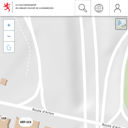


