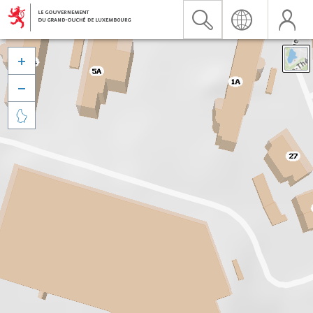


