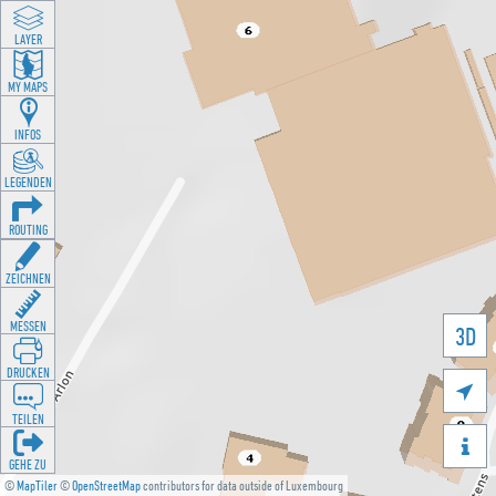
LAYER
MY MAPS
INFOS
LEGENDEN
ROUTING
ZEICHNEN
MESSEN
3D
DRUCKEN

TEILEN

GEHE ZU
©
MapTiler
©
OpenStreetMap
contributors for data outside of Luxembourg