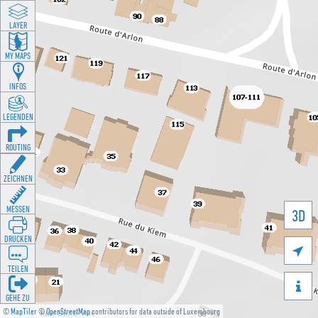
LAYER
MY MAPS
INFOS
LEGENDEN
ROUTING
ZEICHNEN
MESSEN
3D
DRUCKEN

TEILEN

GEHE ZU
©
MapTiler
©
OpenStreetMap
contributors for data outside of Luxembourg