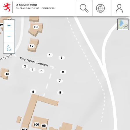


