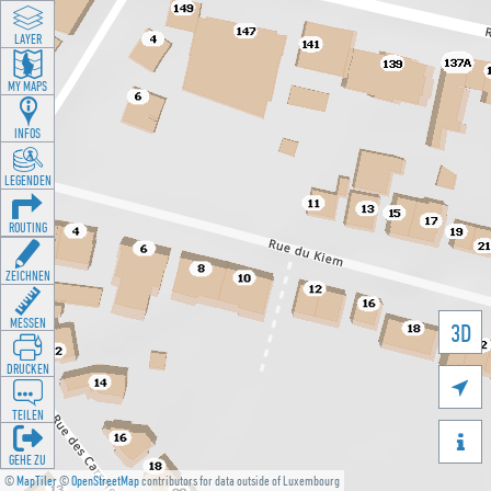
LAYER
MY MAPS
INFOS
LEGENDEN
ROUTING
ZEICHNEN
MESSEN
3D
DRUCKEN

TEILEN

GEHE ZU
©
MapTiler
©
OpenStreetMap
contributors for data outside of Luxembourg