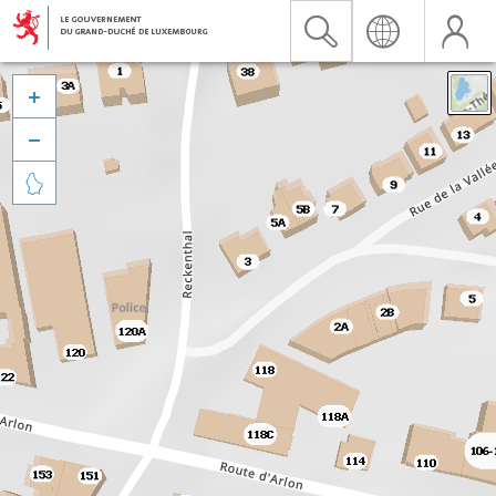


