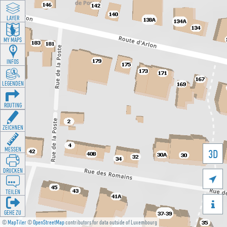
LAYER
MY MAPS
INFOS
LEGENDEN
ROUTING
ZEICHNEN
MESSEN
3D
DRUCKEN

TEILEN

GEHE ZU
©
MapTiler
©
OpenStreetMap
contributors for data outside of Luxembourg