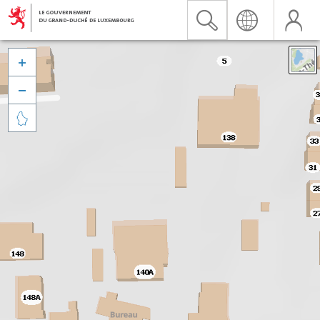


