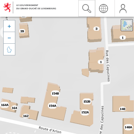


