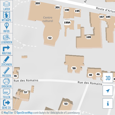
LAYER
MY MAPS
INFOS
LEGENDEN
ROUTING
ZEICHNEN
MESSEN
3D
DRUCKEN

TEILEN

GEHE ZU
©
MapTiler
©
OpenStreetMap
contributors for data outside of Luxembourg