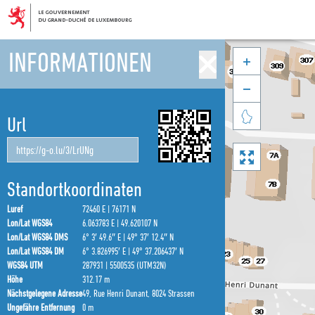
INFORMATIONEN



Url

Standortkoordinaten
Luref
72460 E | 76171 N
Lon/Lat WGS84
6.063783 E | 49.620107 N
Lon/Lat WGS84 DMS
6° 3′ 49.6″ E | 49° 37′ 12.4″ N
Lon/Lat WGS84 DM
6° 3.826995′ E | 49° 37.206437′ N
WGS84 UTM
287931 | 5500535 (UTM32N)
Höhe
312.17 m
Nächstgelegene Adresse
49, Rue Henri Dunant, 8024 Strassen
Ungefähre Entfernung
0 m