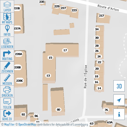
LAYER
MY MAPS
INFOS
LEGENDEN
ROUTING
ZEICHNEN
MESSEN
3D
DRUCKEN

TEILEN

GEHE ZU
©
MapTiler
©
OpenStreetMap
contributors for data outside of Luxembourg