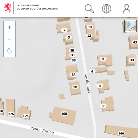


