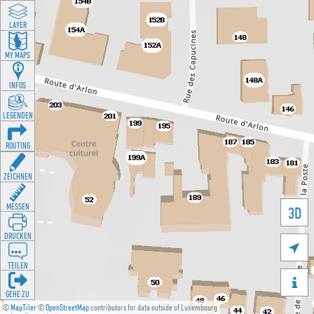
LAYER
MY MAPS
INFOS
LEGENDEN
ROUTING
ZEICHNEN
MESSEN
3D
DRUCKEN

TEILEN

GEHE ZU
©
MapTiler
©
OpenStreetMap
contributors for data outside of Luxembourg