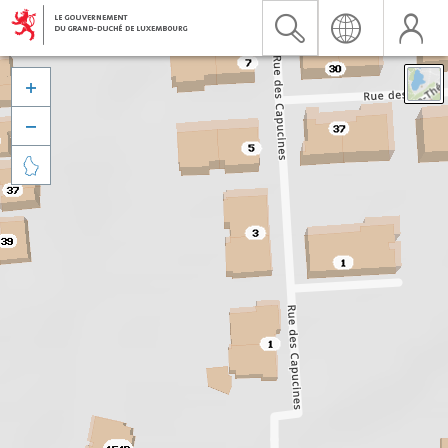


