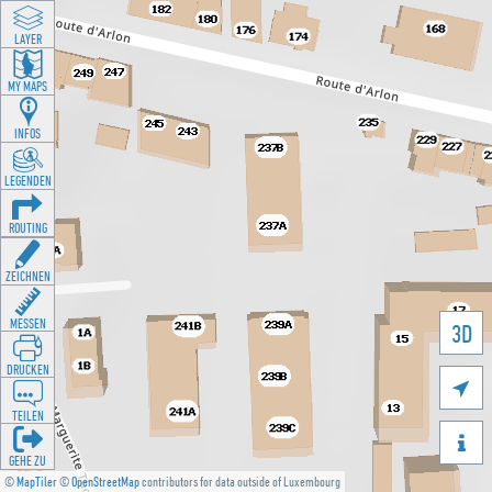
LAYER
MY MAPS
INFOS
LEGENDEN
ROUTING
ZEICHNEN
MESSEN
3D
DRUCKEN

TEILEN

GEHE ZU
©
MapTiler
©
OpenStreetMap
contributors for data outside of Luxembourg