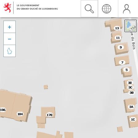


