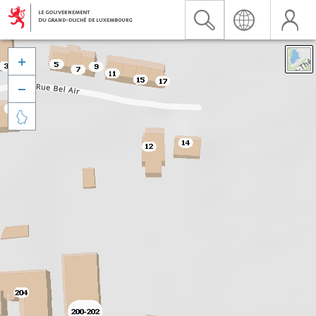


