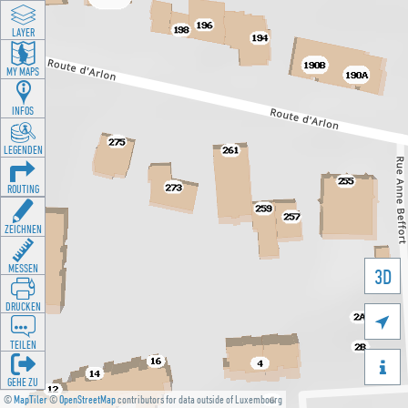
LAYER
MY MAPS
INFOS
LEGENDEN
ROUTING
ZEICHNEN
MESSEN
3D
DRUCKEN

TEILEN

GEHE ZU
©
MapTiler
©
OpenStreetMap
contributors for data outside of Luxembourg