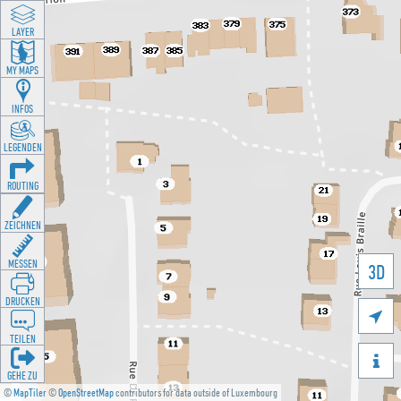
LAYER
MY MAPS
INFOS
LEGENDEN
ROUTING
ZEICHNEN
MESSEN
3D
DRUCKEN

TEILEN

GEHE ZU
©
MapTiler
©
OpenStreetMap
contributors for data outside of Luxembourg