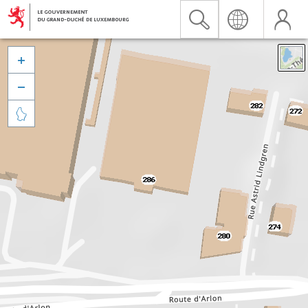


