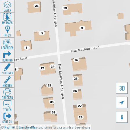
LAYER
MY MAPS
INFOS
LEGENDEN
ROUTING
ZEICHNEN
MESSEN
3D
DRUCKEN

TEILEN

GEHE ZU
©
MapTiler
©
OpenStreetMap
contributors for data outside of Luxembourg