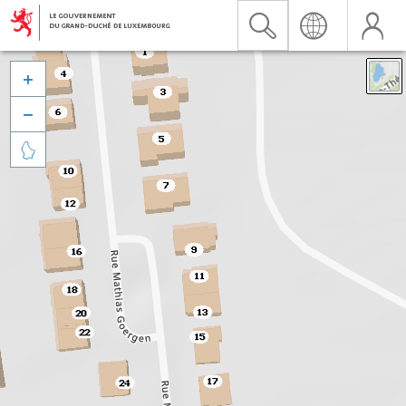


