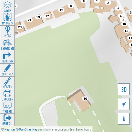
LAYER
MY MAPS
INFOS
LEGENDEN
ROUTING
ZEICHNEN
MESSEN
3D
DRUCKEN

TEILEN

GEHE ZU
©
MapTiler
©
OpenStreetMap
contributors for data outside of Luxembourg