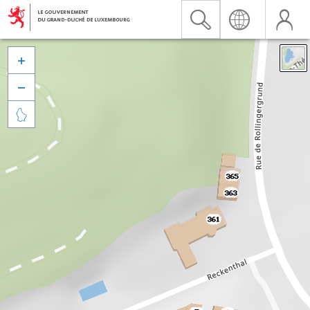


