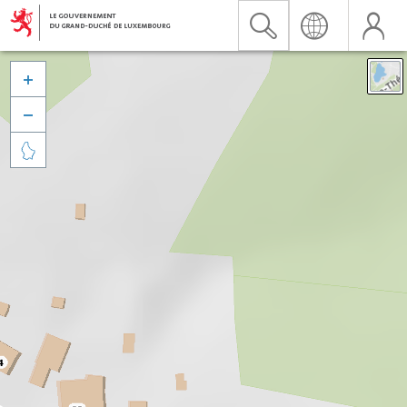


