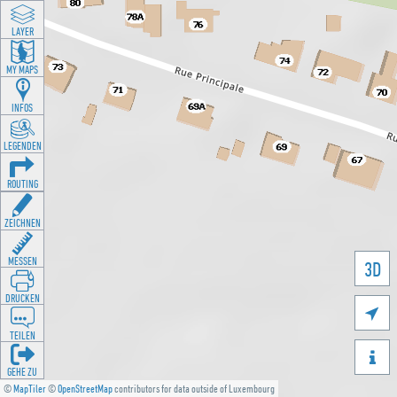
LAYER
MY MAPS
INFOS
LEGENDEN
ROUTING
ZEICHNEN
MESSEN
3D
DRUCKEN

TEILEN

GEHE ZU
©
MapTiler
©
OpenStreetMap
contributors for data outside of Luxembourg