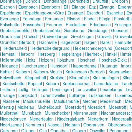
Doennange
|
Doncols
|
Dondelange
|
Dorscheid
|
Drauffelt
|
Dreiborn
|
Eischen
|
Eisenbach
|
Eisenborn
|
Ell
|
Ellange
|
Eltz
|
Elvange
|
Emera
Erpeldange
|
Erpeldange-sur-Sûre
|
Ersange
|
Eschdorf
|
Eschette
|
Es
Everlange
|
Fennange
|
Fentange
|
Filsdorf
|
Findel
|
Fingig
|
Finstertha
Folschette
|
Fossenhof
|
Fouhren
|
Freckeisen
|
Friedbusch
|
Frisange
Goebelsmuehle
|
Goebelsmühle
|
Goeblange
|
Goedange
|
Goesdorf
|
Graulinster
|
Greisch
|
Greiveldange
|
Grentzingen
|
Grevels
|
Grevenk
Grundhof (Berdorf)
|
Hachiville
|
Hagelsdorf
|
Hagen
|
Haller
|
Hamiville
|
Heiderscheid
|
Heiderscheidergrund
|
Heiderscheidergrund (Goesdorf
Hemstal
|
Herborn
|
Hersberg
|
Hesperange
|
Hierheck
|
Hinkel
|
Hinter
Hollermühle
|
Holtz
|
Holzem
|
Holzthum
|
Hoscheid
|
Hoscheid-Dickt
|
Huldange
|
Huncherange
|
Hunsdorf
|
Hupperdange
|
Huttange
|
Imbri
Kahler
|
Kalborn
|
Kalborn-Moulin
|
Kalkesbach (Berdorf)
|
Kapenacker
Keiwelbach
|
Këppenhaff
|
Kirelshof
|
Kleemühle
|
Kleinbettingen
|
Klin
|
Koetschette
|
Kopstal
|
Kuborn
|
Kuelbecherhaff
|
Lamadelaine
|
Land
Leithum
|
Lellig
|
Lellingen
|
Lenningen
|
Lentzweiler
|
Leudelange
|
Le
Livange
|
Longsdorf
|
Lorentzweiler
|
Lullange
|
Lultzhausen
|
Luxembo
|
Masseler
|
Maulusmuehle
|
Maulusmühle
|
Mecher
|
Medernach
|
Med
Mertzig
|
Michelau
|
Michelbouch
|
Moersdorf
|
Moesdorf
|
Moestroff
|
Mullerthal
|
Munsbach
|
Münschecker
|
Munshausen
|
Nachtmandersch
Niederdonven
|
Niederfeulen
|
Niederglabach
|
Niederkorn
|
Niederpall
Noertzange
|
Nommern
|
Nospelt
|
Nothum
|
Oberanven
|
Oberdonven
Oetrange
|
Olingen
|
Olm
|
Openthalt
|
Ospern
|
Osweiler
|
Peppange
|