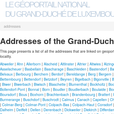
LE GÉOPORTAIL NATIONAL
DU GRAND-DUCHÉ DE LUXEMBO
addresses
Addresses of the Grand-Duc
This page presents a list of all the addresses that are linked on geoporta
locality.
Abweiler
|
Ahn
|
Allerborn
|
Alscheid
|
Altlinster
|
Altrier
|
Altwies
|
Alzin
Asselscheuer
|
Basbellain
|
Bascharage
|
Baschleiden
|
Bastendorf
|
Ba
Belvaux
|
Berbourg
|
Berchem
|
Berdorf
|
Bereldange
|
Berg
|
Bergem
Bettembourg
|
Bettendorf
|
Betzdorf
|
Beyren
|
Bigelbach
|
Bigonville
|
B
|
Biwer
|
Biwerbach
|
Biwisch
|
Blaschette
|
Blumenthal
|
Bockholtz
|
Boc
Bollendorf-Pont
|
Bonnal
|
Born
|
Boudler
|
Boudlerbach
|
Boulaide
|
Bo
Boursdorf
|
Bous
|
Boxhorn
|
Brachtenbach
|
Brandenbourg
|
Brattert
|
Burmerange
|
Buschdorf
|
Buschrodt
|
Calmus
|
Canach
|
Capellen
|
Ch
|
Colmar-Berg
|
Colmar-Pont
|
Colpach-Bas
|
Colpach-Haut
|
Consdorf
Dalheim
|
Deiffelt
|
Dellen
|
Derenbach
|
Dickweiler
|
Diekirch
|
Differda