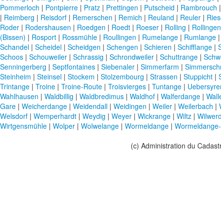
Pommerloch
|
Pontpierre
|
Pratz
|
Prettingen
|
Putscheid
|
Rambrouch
|
Reimberg
|
Reisdorf
|
Remerschen
|
Remich
|
Reuland
|
Reuler
|
Ries
Roder
|
Rodershausen
|
Roedgen
|
Roedt
|
Roeser
|
Rolling
|
Rollingen
(Bissen)
|
Rosport
|
Rossmühle
|
Roullingen
|
Rumelange
|
Rumlange
Schandel
|
Scheidel
|
Scheidgen
|
Schengen
|
Schieren
|
Schifflange
|
Schoos
|
Schouweiler
|
Schrassig
|
Schrondweiler
|
Schuttrange
|
Schw
Senningerberg
|
Septfontaines
|
Siebenaler
|
Simmerfarm
|
Simmersch
Steinheim
|
Steinsel
|
Stockem
|
Stolzembourg
|
Strassen
|
Stuppicht
|
Trintange
|
Troine
|
Troine-Route
|
Troisvierges
|
Tuntange
|
Uebersyre
Wahlhausen
|
Waldbillig
|
Waldbredimus
|
Waldhof
|
Walferdange
|
Wall
Gare
|
Weicherdange
|
Weidendall
|
Weidingen
|
Weiler
|
Weilerbach
|
Welsdorf
|
Wemperhardt
|
Weydig
|
Weyer
|
Wickrange
|
Wiltz
|
Wilwer
Wirtgensmühle
|
Wolper
|
Wolwelange
|
Wormeldange
|
Wormeldange-
(c) Administration du Cadast