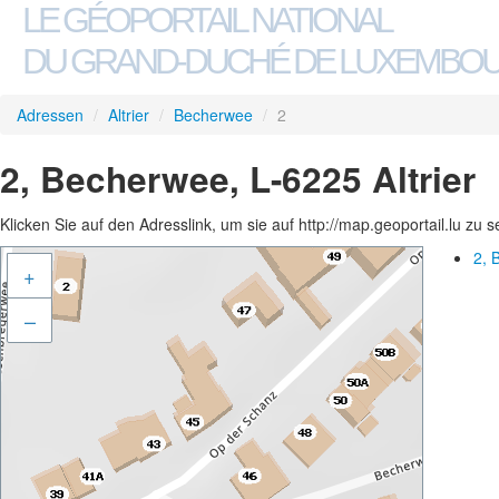
LE GÉOPORTAIL NATIONAL
DU GRAND-DUCHÉ DE LUXEMBO
Adressen
/
Altrier
/
Becherwee
/
2
2, Becherwee, L-6225 Altrier
Klicken Sie auf den Adresslink, um sie auf http://map.geoportail.lu zu 
2, 
+
–