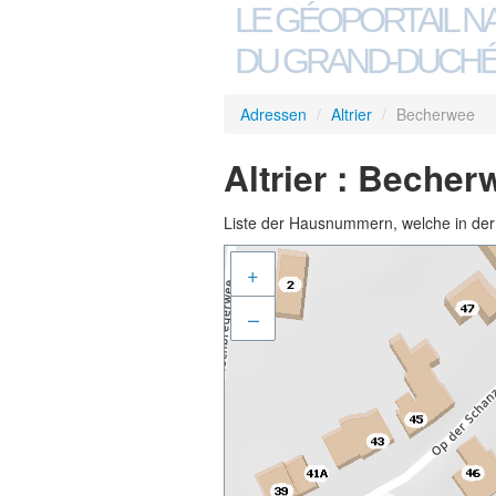
LE GÉOPORTAIL N
DU GRAND-DUCHÉ
Adressen
/
Altrier
/
Becherwee
Altrier : Becher
Liste der Hausnummern, welche in der S
+
–