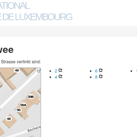
ATIONAL
 DE LUXEMBOURG
wee
trasse verlinkt sind:
2
6
4
8